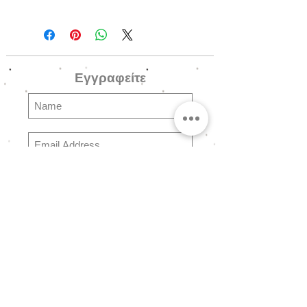
------------------------------------------------
------------------------------------------------
---------------------------
Εγγραφείτε
Wave_Brac_5g - Χρυσό
Wave_Brac_5s - Ασημένιο
Ατσάλινα βραχιόλια σε Χρυσό ή
Ασημένιο φινίρισμα
Subscribe
Ερωτήσεις
Συχνές Ερωτήσειες
Αποστολές & Επιστροφές
Πολιτική Καταστήματος