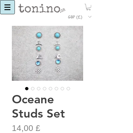
GBP (£)
Oceane
Studs Set
Τιμή
14,00 £