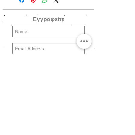
φύλλο αλουμινίου, σχέδιο μωρό
ξωτικό, λαχανί κορδόνι, γαλακτερές
Εγγραφείτε
λευκές γυάλινες (Fire polished,
puffy rondelle) χάντρες Τσεχίας,
μεταλλικές λεπτομέρειες και
μεταλλικό κούμπωμα.
Subscribe
Ερωτήσεις
Συχνές Ερωτήσειες
Αποστολές & Επιστροφές
Πολιτική Καταστήματος
Τρόποι Πληρωμής