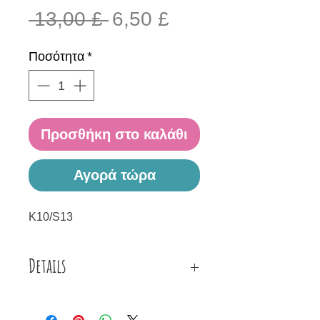
Κανονική
Τιμή
 13,00 £ 
6,50 £
τιμή
Έκπτωσης
Ποσότητα
*
Προσθήκη στο καλάθι
Αγορά τώρα
Κ10/S13
Details
Κολιέ φτιαγμένο από λευκό
στρογγυλό δέρμα, υγρό γυαλί,