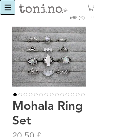
GBP (£)
Mohala Ring
Set
Τιμή
20,50 £