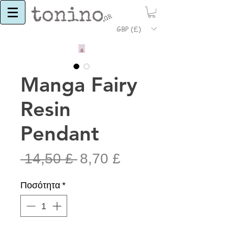
GBP (£)
Manga Fairy
Resin
Pendant
Κανονική
Τιμή
 14,50 £ 
8,70 £
τιμή
Έκπτωσης
Ποσότητα
*