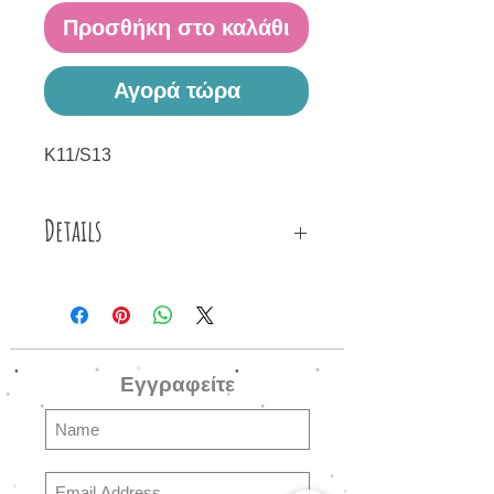
Προσθήκη στο καλάθι
Αγορά τώρα
Κ11/S13
Details
Κολιέ φτιαγμένο από λευκό και ροζ
κορδόνι, υγρό γυαλί, φύλλο
αλουμινίου, σχέδιο manga κοπέλα,
γαλακτερές ροζ γυάλινες (Fire
Εγγραφείτε
polished, puffy rondelle) χάντρες
Τσεχίας, μεταλλικές λεπτομέρειες
και μεταλλικό κούμπωμα.