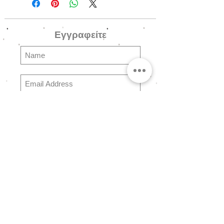
------------------------------------------------
---------------------------
Εγγραφείτε
Att_Brac_03g - Χρυσό
Att_Brac_03s - Ασημένιο
Βραχιόλια από ατσάλι σε
Χρυσό και Ασημένιο φινίρισμα
Subscribe
Ερωτήσεις
Συχνές Ερωτήσειες
Αποστολές & Επιστροφές
Πολιτική Καταστήματος
Τρόποι Πληρωμής