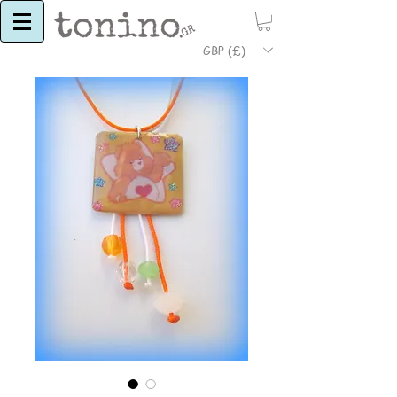
GBP (£)