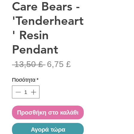
Care Bears -
'Tenderheart
' Resin
Pendant
Κανονική
Τιμή
 13,50 £ 
6,75 £
τιμή
Έκπτωσης
Ποσότητα
*
Προσθήκη στο καλάθι
Αγορά τώρα