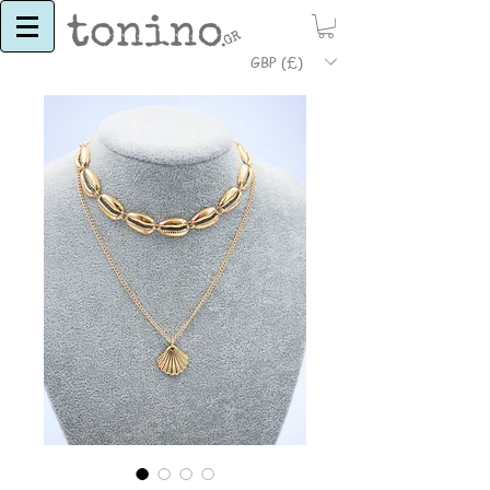
GBP (£)