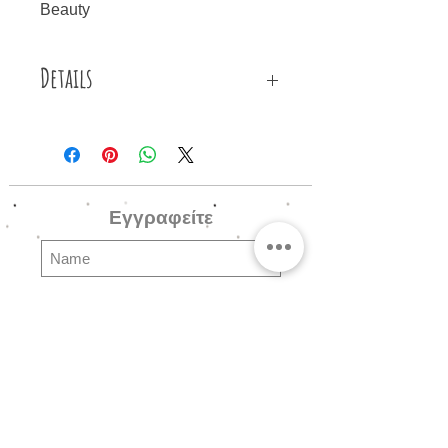
Beauty
Details
Βραχιόλια φτιαγμένα από
χρωματιστό πλακέ κορδόνι,
μεταλλικό ασημένιο διακοσμητικό
με quote και μεταλλικές ασημένιες
Εγγραφείτε
λεπτομέρειες.
Subscribe
Ερωτήσεις