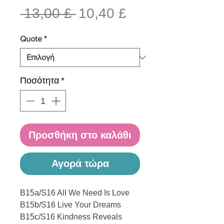
Κανονική
Τιμή
 13,00 £ 
10,40 £
τιμή
Έκπτωσης
Quote
*
Ποσότητα
*
Προσθήκη στο καλάθι
Αγορά τώρα
B15a/S16 All We Need Is Love
B15b/S16 Live Your Dreams
B15c/S16 Kindness Reveals 