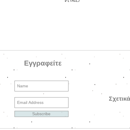
Σκουλαρίκια φτιαγμένα από ακρυλι
(Fire polished) χάντρα Τσεχίας, 
κούμπωμα.
Εγγραφείτε
Σχετικ
Subscribe