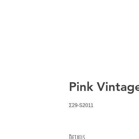
Pink Vintag
Σ29-S2011
Details