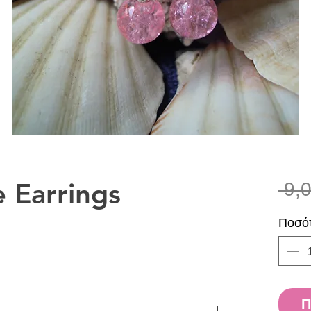
e Earrings
 9,
Ποσό
Π