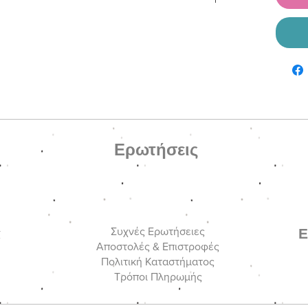
κή λευκή και γυάλινη ροζ πέρλες, γυάλινη
μεταλλικές λεπτομέρειες και μεταλλικό
Ερωτήσεις
ά
Ε
Συχνές Ερωτήσειες
Αποστολές & Επιστροφές
Πολιτική Καταστήματος
Τρόποι Πληρωμής