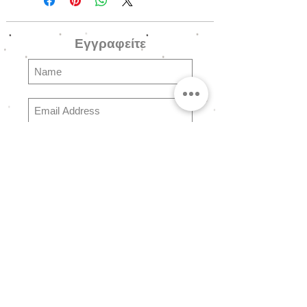
γυάλινες (Fire polished, puffy
rondelle) χάντρες Τσεχίας,
Εγγραφείτε
ακρυλικές οινοπνευματί πέρλες,
μεταλλικό οινοπνευματί λουλούδι με
λευκό στρας, μεταλλικές
λεπτομέρειες και μεταλλικό
κούμπωμα.
Subscribe
Ερωτήσεις
Συχνές Ερωτήσειες
Αποστολές & Επιστροφές
Πολιτική Καταστήματος
Τρόποι Πληρωμής