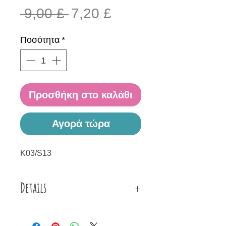
Κανονική
Τιμή
 9,00 £ 
7,20 £
τιμή
Έκπτωσης
Ποσότητα
*
Προσθήκη στο καλάθι
Αγορά τώρα
Κ03/S13
Details
Κολιέ φτιαγμένο από λευκό
ατσαλόσυρμα, διαφανείς λευκές