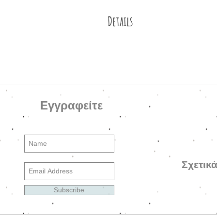
Details
Μεταλλικοί κρίκοι μεσαίου μεγέθο
μωβ γυάλινες (puffy rondelle) χά
γυάλινες (Fire polished, puffy r
λουλούδι, μεταλλικές λεπτομέρει
Εγγραφείτε
Σχετικ
Subscribe