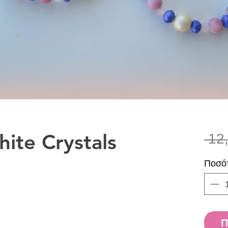
hite Crystals
 12
Ποσό
Π