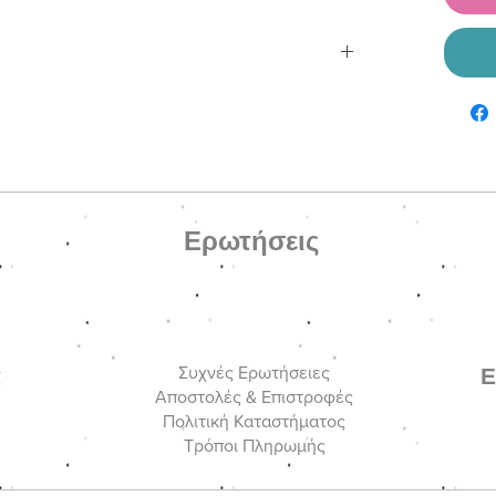
υς φτιαγμένοι από ζαχαρί ακρυλικές πέρλες,
ντρες, ροζ-μωβ χάντρες νεφρίτη, γαλακτερές ροζ
ondelle) χάντρες Τσεχίας, ροζ-μαύρο γυάλινο
ες και μεταλλικό κούμπωμα.
Ερωτήσεις
ά
Ε
Συχνές Ερωτήσειες
Αποστολές & Επιστροφές
Πολιτική Καταστήματος
Τρόποι Πληρωμής