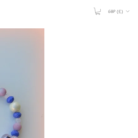
GBP (£)