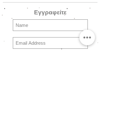
μεταλλικό κούμπωμα.
Εγγραφείτε
Subscribe
Ερωτήσεις
Συχνές Ερωτήσειες
Αποστολές & Επιστροφές
Πολιτική Καταστήματος
Τρόποι Πληρωμής
Σχετικά