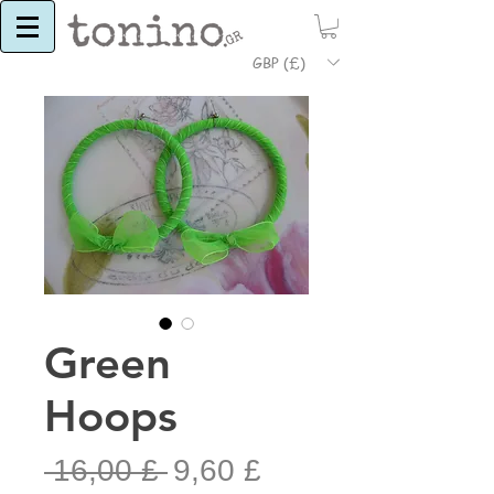
GBP (£)
Green
Hoops
Κανονική
Τιμή
 16,00 £ 
9,60 £