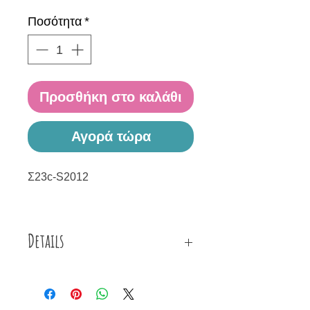
τιμή
Έκπτωσης
Ποσότητα
*
Προσθήκη στο καλάθι
Αγορά τώρα
Σ23c-S2012
Details
Ακρυλικοί κρίκοι μεγάλου μεγέθους
φτιαγμένοι από πράσινη κορδέλα,
μεταλλικές λεπτομέρειες και