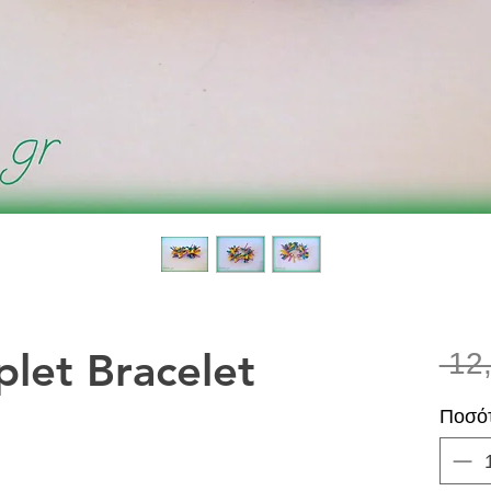
plet Bracelet
 12
Ποσό