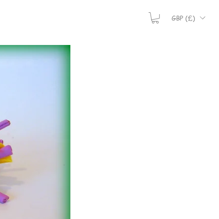
GBP (£)