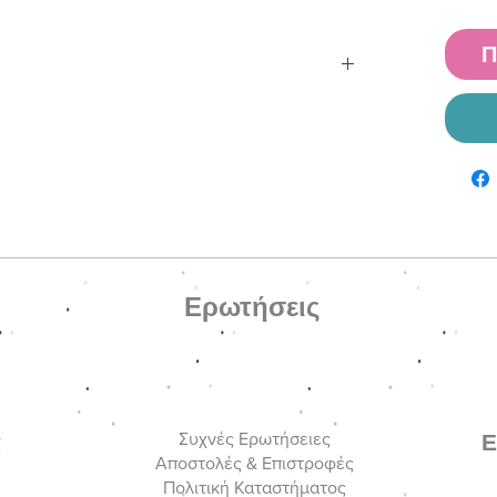
Π
 σχοινί, κίτρινο, πράσινο και λιλά ελαστικό
ες λεπτομέρειες και μεταλλικό επιχρυσωμένο
Ερωτήσεις
ά
Ε
Συχνές Ερωτήσειες
Αποστολές & Επιστροφές
Πολιτική Καταστήματος