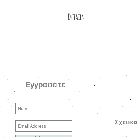
Details
Βραχιόλι φτιαγμένο από ορειβατικό
κορδόνι, μεταλλικές επιχρυσωμέν
κούμπωμα.
Εγγραφείτε
Σχετικ