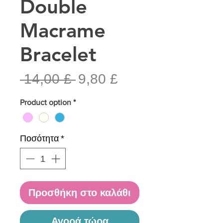
Double
Macrame
Bracelet
Κανονική
Τιμή
 14,00 £ 
9,80 £
τιμή
Έκπτωσης
Product option
*
Ποσότητα
*
Προσθήκη στο καλάθι
Αγορά τώρα