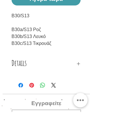
B30/S13
B30a/S13 Ροζ
B30b/S13 Λευκό
B30c/S13 Τικρουάζ
Details
Βραχιόλια φτιαγμένα από ροζ,
λευκό και τιρκουάζ σατέν κορδόνι,
μεταλλική επιχρυσωμένη αλυσίδα,
μεταλλικές επιχρυσωμένες
Εγγραφείτε
λεπτομέρειες και μεταλλικό
επιχρυσωμένο κούμπωμα.