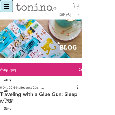
GBP (£)
BLOG
Ανάρτηση
All
6 Οκτ 2016
διαβάστηκε 2 λεπτά
All
Traveling with a Glue Gun: Sleep
Travel
Mask
Style