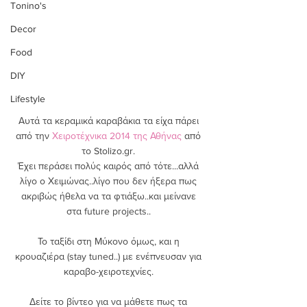
Tonino's
Decor
Food
DIY
Lifestyle
Αυτά τα κεραμικά καραβάκια τα είχα πάρει 
από την 
Χειροτέχνικα 2014 της Αθήνας
 από 
το Stolizo.gr. 
Έχει περάσει πολύς καιρός από τότε...αλλά 
λίγο ο Χειμώνας..λίγο που δεν ήξερα πως 
ακριβώς ήθελα να τα φτιάξω..και μείνανε 
στα future projects.. 
Το ταξίδι στη Μύκονο όμως, και η 
κρουαζιέρα (stay tuned..) με ενέπνευσαν για 
καραβο-χειροτεχνίες. 
Δείτε το βίντεο για να μάθετε πως τα 