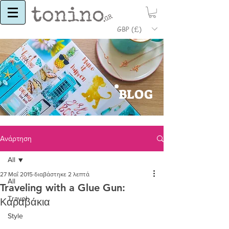
GBP (£)
BLOG
Ανάρτηση
All
27 Μαΐ 2015
διαβάστηκε 2 λεπτά
All
Traveling with a Glue Gun:
Travel
Καραβάκια
Style