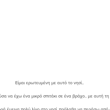
Είμαι ερωτευμένη με αυτό το νησί.. 
α να έχω ένα μικρό σπιτάκι σε ένα βράχο.. με αυτή τη 
ορά έμεινα πολύ λίγο στο νησί..πρόλαβα να περάσω από 