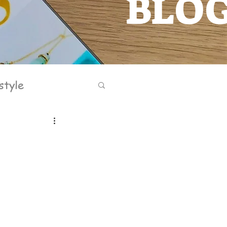
BLO
BLOG
style