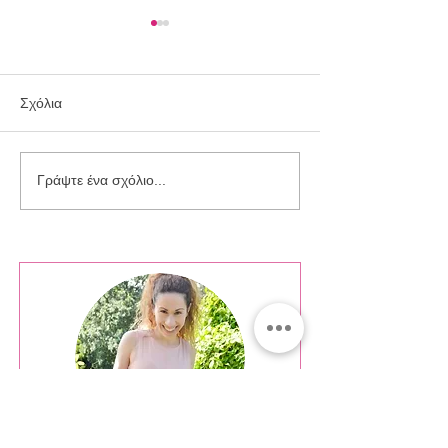
Σχόλια
Συλλογή Ringo
Συλλογή Silver Sparkle
Γράψτε ένα σχόλιο...