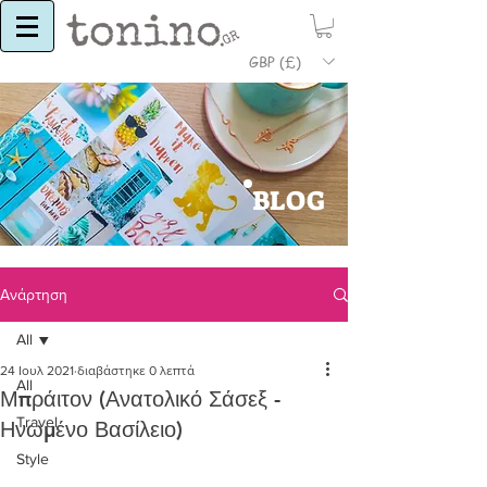
GBP (£)
BLOG
Ανάρτηση
All
24 Ιουλ 2021
διαβάστηκε 0 λεπτά
All
Μπράιτον (Ανατολικό Σάσεξ -
Travel
Ηνωμένο Βασίλειο)
Style