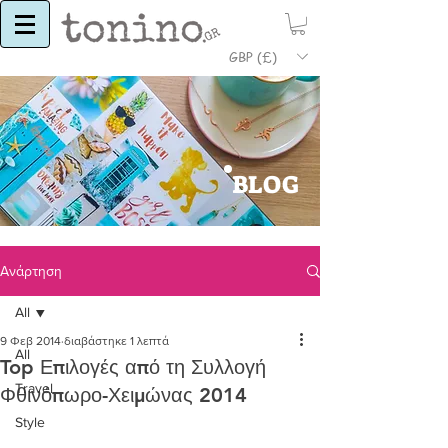
GBP (£)
BLOG
Ανάρτηση
All
9 Φεβ 2014
διαβάστηκε 1 λεπτά
All
Top Επιλογές από τη Συλλογή
Travel
Φθινόπωρο-Χειμώνας 2014
Style