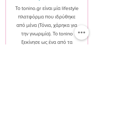
Το tonino.gr είναι μία lifestyle
πλατφόρμα που ιδρύθηκε
από μένα (Τόνια, χάρηκα για
την γνωριμία). Το tonino
ξεκίνησε ως ένα από τα
παρατσούκλια μου όταν
ήμουν ακόμα πολύ μικρή.
Διαβάστε περισσότερα..
Διαβάστε περισσότερα..
Εγγραφείτε στο Newsletter