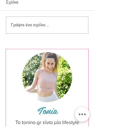
Σχόλια
Somerset House Arcade
Christmas at Du
Γράψτε ένα σχόλιο...
Photoshoot
York Square
Tonia
Το tonino.gr είναι μία lifestyle
πλατφόρμα που ιδρύθηκε