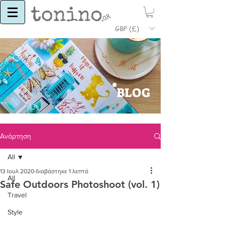
GBP (£)
BLOG
Ανάρτηση
All
13 Ιουλ 2020
διαβάστηκε 1 λεπτά
All
Safe Outdoors Photoshoot (vol. 1)
Travel
Style