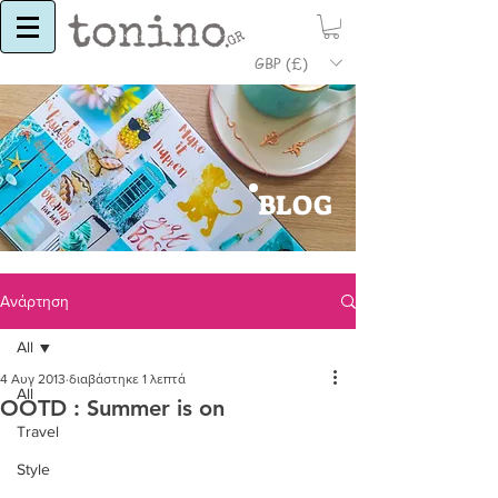
GBP (£)
BLOG
Ανάρτηση
All
4 Αυγ 2013
διαβάστηκε 1 λεπτά
All
OOTD : Summer is on
Travel
Style