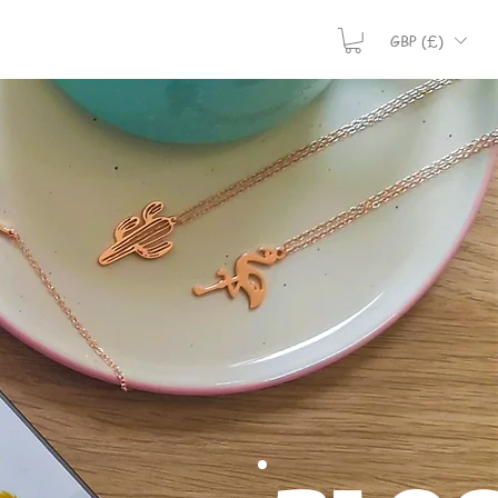
GBP (£)