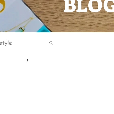
BLO
BLOG
style