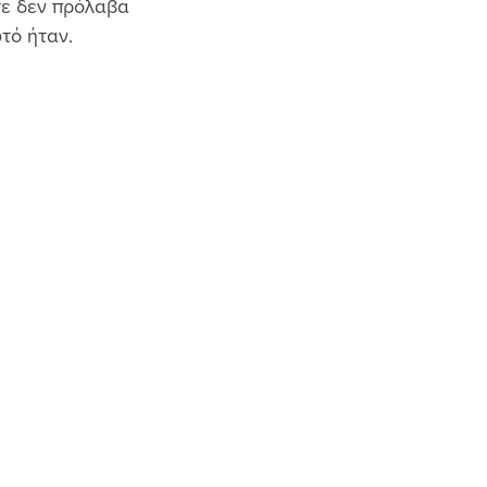
τε δεν πρόλαβα 
τό ήταν.