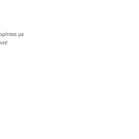
ρίτσια με 
να!