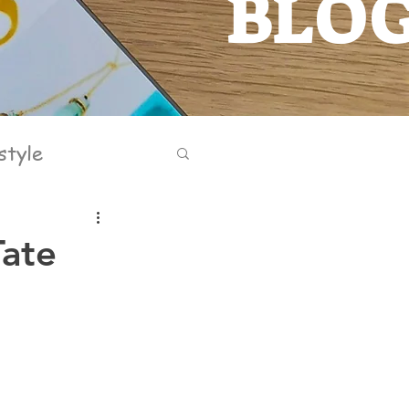
BLO
BLOG
style
Tate