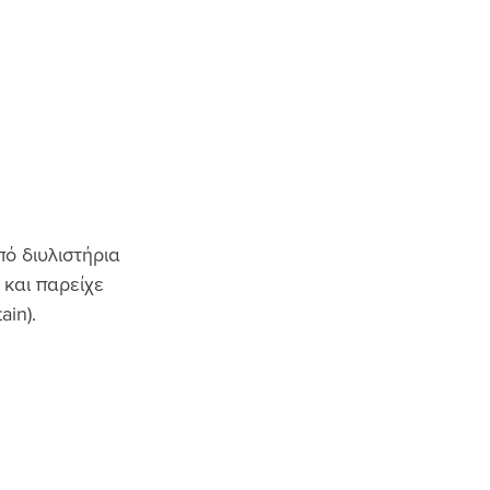
πό διυλιστήρια 
και παρείχε 
ain).