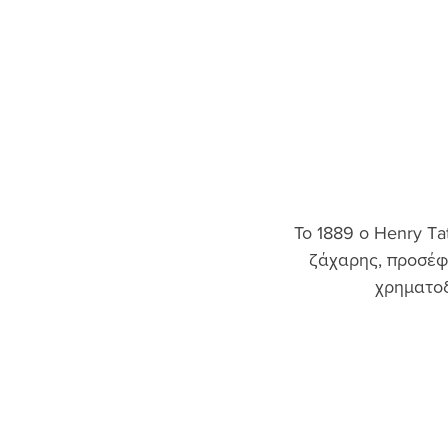
Το 1889 ο Henry Ta
ζάχαρης, προσέφε
χρηματοδ