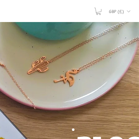
GBP (£)