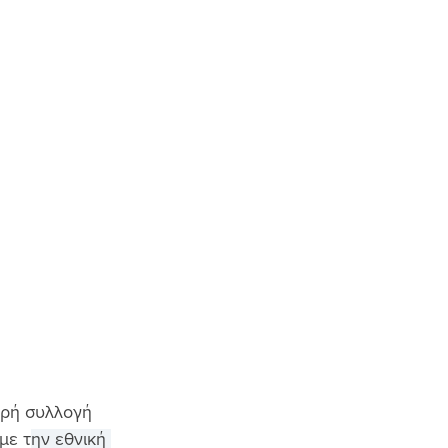
κρή συλλογή 
με τ
ην εθνική 