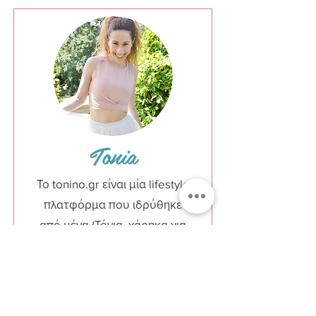
Tonia
Το tonino.gr είναι μία lifestyle
πλατφόρμα που ιδρύθηκε
από μένα (Τόνια, χάρηκα για
την γνωριμία). Το tonino
ξεκίνησε ως ένα από τα
παρατσούκλια μου όταν
ήμουν ακόμα πολύ μικρή.