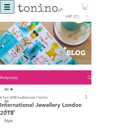
GBP (£)
BLOG
Ανάρτηση
All
6 Σεπ 2018
διαβάστηκε 1 λεπτά
All
International Jewellery London
Travel
2018
Style