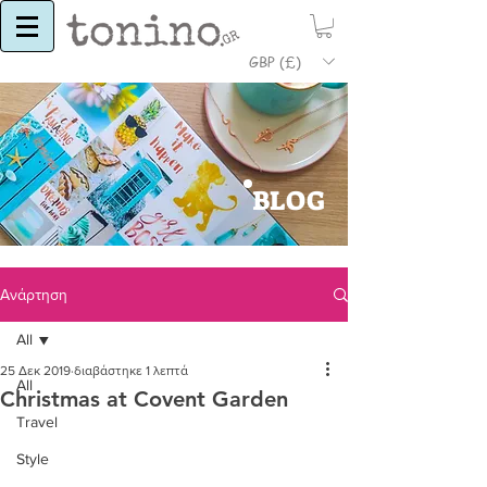
GBP (£)
BLOG
Ανάρτηση
All
25 Δεκ 2019
διαβάστηκε 1 λεπτά
All
Christmas at Covent Garden
Travel
Style