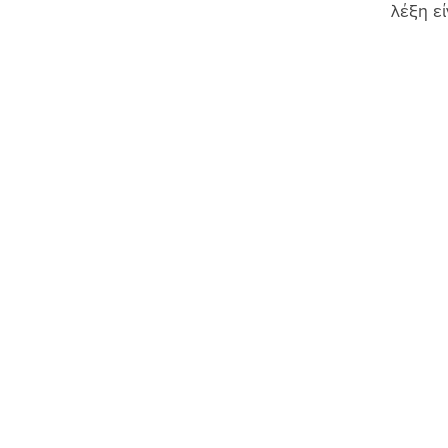
λέξη ε