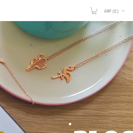
GBP (£)