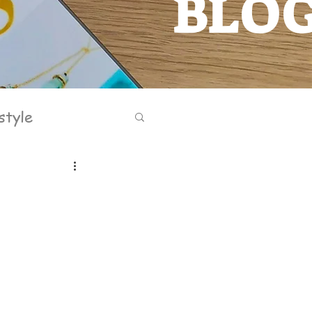
BLO
BLOG
style