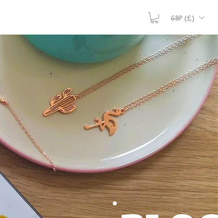
GBP (£)