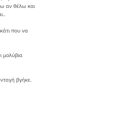
ρω αν θέλω και 
.. 
κάτι που να 
ι μολύβια 
νταγή βγήκε. 