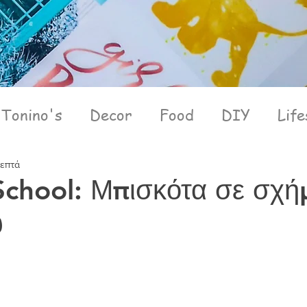
Tonino's
Decor
Food
DIY
Life
λεπτά
School: Μπισκότα σε σχή
ύ