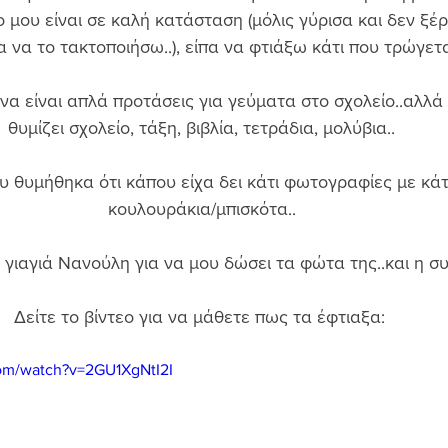
ο μου είναι σε καλή κατάσταση (μόλις γύρισα και δεν ξέ
α να το τακτοποιήσω..), είπα να φτιάξω κάτι που τρώγεται
α είναι απλά προτάσεις για γεύματα στο σχολείο..αλλά 
θυμίζει σχολείο, τάξη, βιβλία, τετράδια, μολύβια.. 
που θυμήθηκα ότι κάπου είχα δει κάτι φωτογραφίες με κάτ
κουλουράκια/μπισκότα.. 
γιαγιά Νανούλη για να μου δώσει τα φώτα της..και η συ
Δείτε το βίντεο για να μάθετε πως τα έφτιαξα:  
om/watch?v=2GU1XgNtI2I