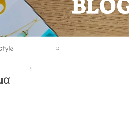
BLO
BLOG
style
μα