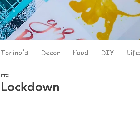
Tonino's
Decor
Food
DIY
Life
λεπτά
n Lockdown