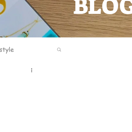
BLO
BLOG
style