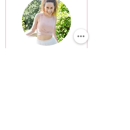
Tonia
Το tonino.gr είναι μία lifestyle
πλατφόρμα που ιδρύθηκε
από μένα (Τόνια, χάρηκα για
την γνωριμία). Το tonino
ξεκίνησε ως ένα από τα
παρατσούκλια μου όταν
ήμουν ακόμα πολύ μικρή.
Διαβάστε περισσότερα..