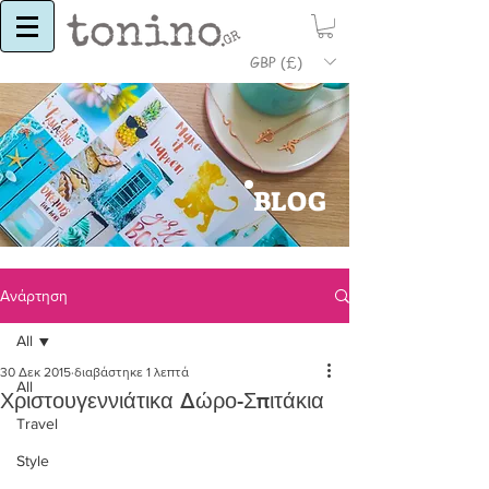
GBP (£)
BLOG
Ανάρτηση
All
30 Δεκ 2015
διαβάστηκε 1 λεπτά
All
Χριστουγεννιάτικα Δώρο-Σπιτάκια
Travel
Style