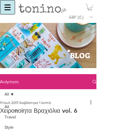
GBP (£)
BLOG
Ανάρτηση
All
11 Ιουλ 2017
διαβάστηκε 1 λεπτά
All
Χειροποίητα Βραχιόλια vol. 6
Travel
Style