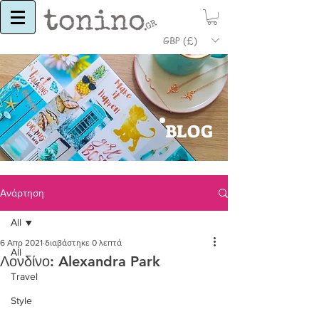
GBP (£)
BLOG
Ανάρτηση
All
6 Απρ 2021
διαβάστηκε 0 λεπτά
All
Λονδίνο: Alexandra Park
Travel
Style