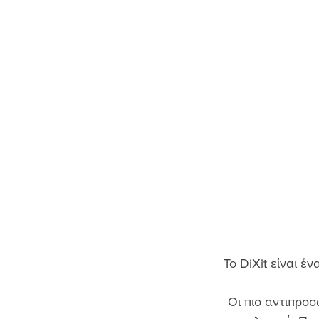
Το DiXit είναι έ
Οι πιο αντιπροσ