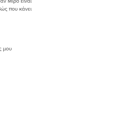
άν Μιρό είναι 
βώς που κάνει 
ς μου 