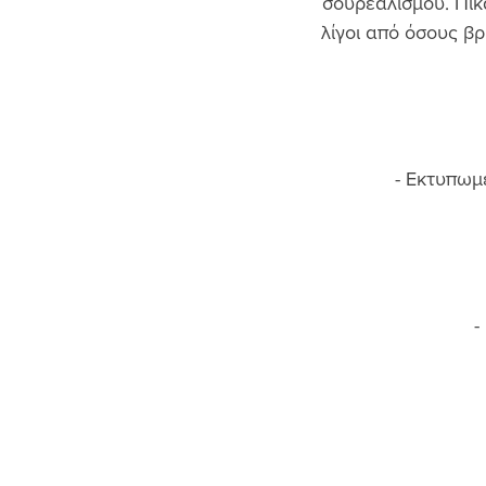
σουρεαλισμού. Πικ
λίγοι από όσους βρ
- Εκτυπωμέ
-