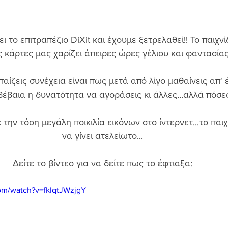
ι το επιτραπέζιο DiXit και έχουμε ξετρελαθεί!! Το παιχνίδ
 κάρτες μας χαρίζει άπειρες ώρες γέλιου και φαντασίας
παίζεις συνέχεια είναι πως μετά από λίγο μαθαίνεις απ' έ
βέβαια η δυνατότητα να αγοράσεις κι άλλες...αλλά πόσες
 την τόση μεγάλη ποικιλία εικόνων στο ίντερνετ...το παιχ
να γίνει ατελείωτο... 
Δείτε το βίντεο για να δείτε πως το έφτιαξα: 
om/watch?v=fkIqtJWzjgY