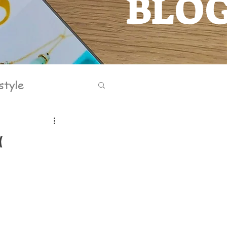
BLO
BLOG
style
α