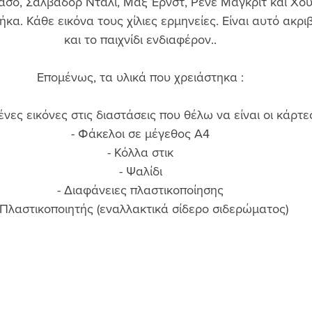
άσο, Σαλβαδορ Νταλί, Μαξ Έρνστ, Ρενέ Μαγκρίτ και Χου
ήκα. Κάθε εικόνα τους χίλιες ερμηνείες. Είναι αυτό ακρι
και το παιχνίδι ενδιαφέρον.. 
Επομένως, τα υλικά που χρειάστηκα : 
νες εικόνες στις διαστάσεις που θέλω να είναι οι κάρτε
- Φάκελοι σε μέγεθος Α4 
- Κόλλα στικ 
- Ψαλίδι 
- Διαφάνειες πλαστικοποίησης 
 Πλαστικοποιητής (εναλλακτικά σίδερο σιδερώματος) 