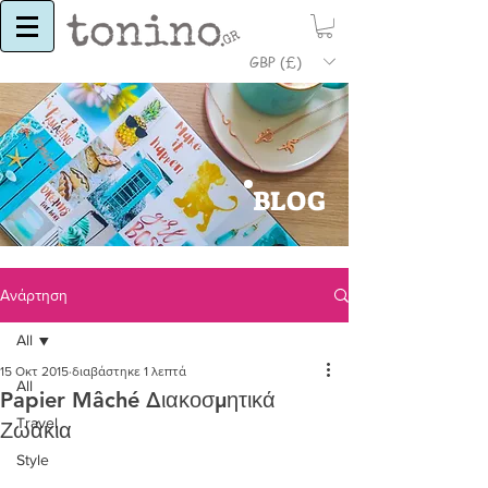
GBP (£)
BLOG
Ανάρτηση
All
15 Οκτ 2015
διαβάστηκε 1 λεπτά
All
Papier Mâché Διακοσμητικά
Travel
Ζωάκια
Style