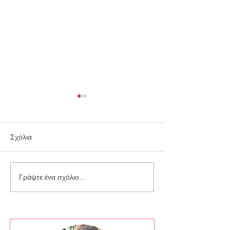
Σχόλια
Συλλογή Ringo
Συλλογή Silver Sparkle
Γράψτε ένα σχόλιο...