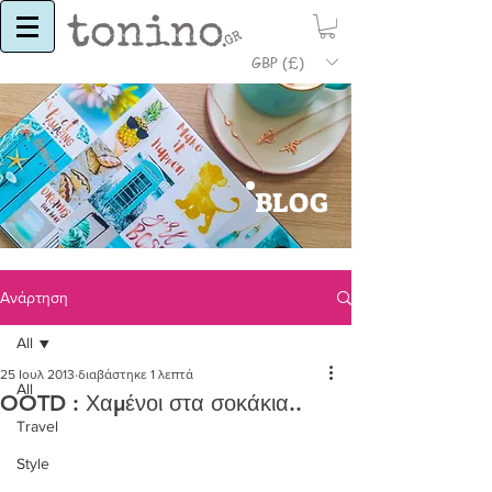
GBP (£)
BLOG
Ανάρτηση
All
25 Ιουλ 2013
διαβάστηκε 1 λεπτά
All
OOTD : Χαμένοι στα σοκάκια..
Travel
Style