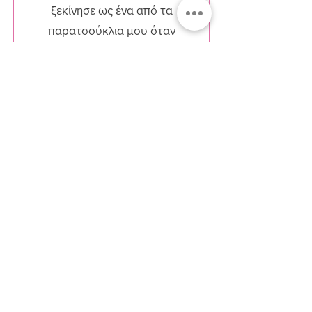
ξεκίνησε ως ένα από τα
παρατσούκλια μου όταν
ήμουν ακόμα πολύ μικρή.
Διαβάστε περισσότερα..
Διαβάστε περισσότερα..
Εγγραφείτε στο Newsletter
Αποδοχή Όροι &
Προϋποθέσεις
Εγγραφή