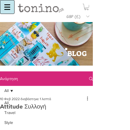
GBP (£)
BLOG
Ανάρτηση
All
10 Φεβ 2022
διαβάστηκε 1 λεπτά
All
Attitude Συλλογή
Travel
Style