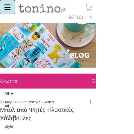
GBP (£)
BLOG
Ανάρτηση
All
22 Μαρ 2016
διαβάστηκε 2 λεπτά
All
Μπολ από Ψητές Πλαστικές
Travel
Χαντρούλες
Style